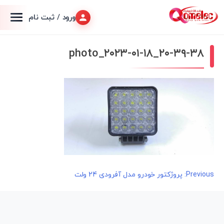
ورود / ثبت نام
photo_۲۰۲۳-۰۱-۱۸_۲۰-۳۹-۳۸
راهبری
Previous:
پروژکتور خودرو مدل آفرودی 24 ولت
نوشته