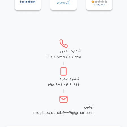
شماره تماس
+98 253 77 27 690
|
شماره همراه
+98 936 24 91 966
|
ایمیل
mogtaba.sahebi2009@gmail.com