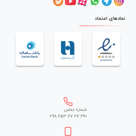
نمادهای اعتماد
شماره تماس
+98 253 77 27 690
|