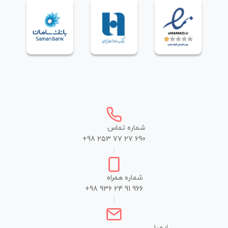
شماره تماس
+98 253 77 27 690
|
شماره همراه
+98 936 24 91 966
|
ایمیل