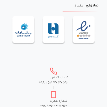
نمادهای اعتماد
شماره تماس
+98 253 77 27 690
|
شماره همراه
+98 936 24 91 966