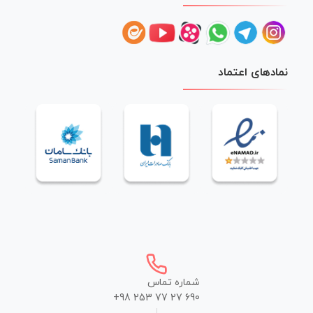
نمادهای اعتماد
شماره تماس
+98 253 77 27 690