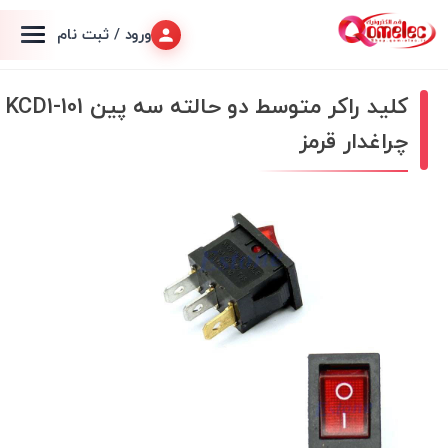
ورود / ثبت نام
کلید راکر متوسط دو حالته سه پین KCD1-101
چراغدار قرمز