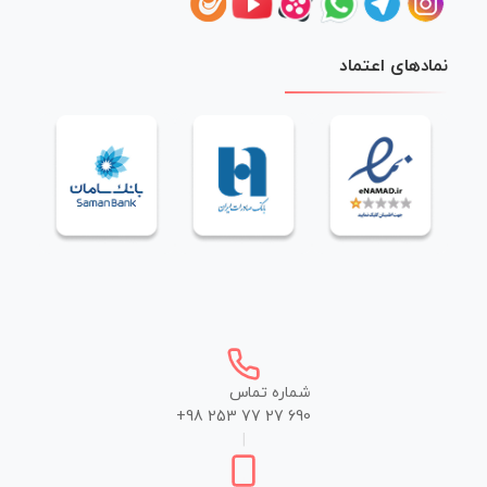
نمادهای اعتماد
شماره تماس
+98 253 77 27 690
|