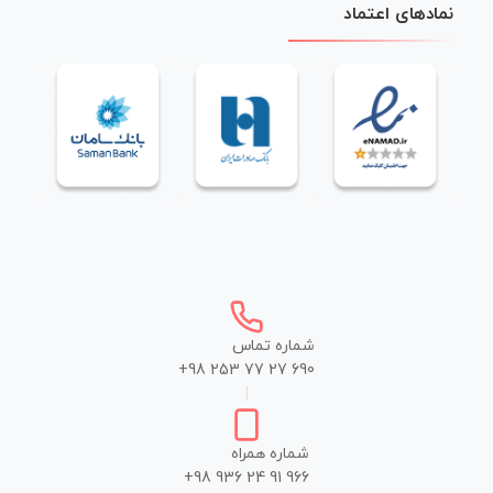
نمادهای اعتماد
شماره تماس
+98 253 77 27 690
|
شماره همراه
+98 936 24 91 966