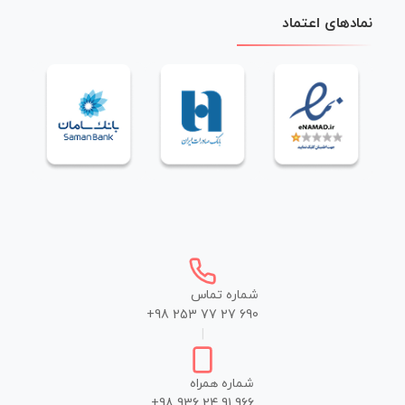
نمادهای اعتماد
شماره تماس
+98 253 77 27 690
|
شماره همراه
+98 936 24 91 966