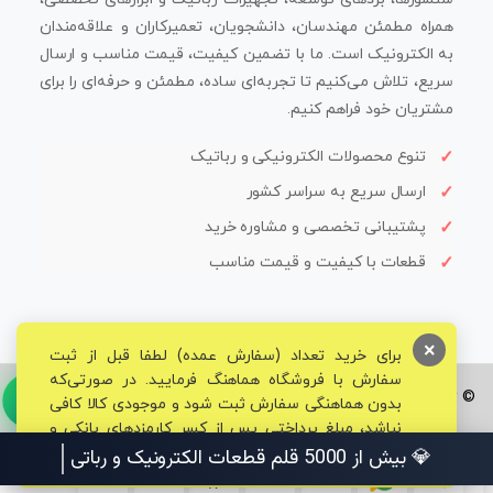
همراه مطمئن مهندسان، دانشجویان، تعمیرکاران و علاقه‌مندان
به الکترونیک است. ما با تضمین کیفیت، قیمت مناسب و ارسال
سریع، تلاش می‌کنیم تا تجربه‌ای ساده، مطمئن و حرفه‌ای را برای
مشتریان خود فراهم کنیم.
تنوع محصولات الکترونیکی و رباتیک
ارسال سریع به سراسر کشور
پشتیبانی تخصصی و مشاوره خرید
قطعات با کیفیت و قیمت مناسب
×
برای خرید تعداد (سفارش عمده) لطفا قبل از ثبت
سفارش با فروشگاه هماهنگ فرمایید. در صورتی‌که
© تمامی حقوق برای فروشگاه تخصصی قم الکترونیک محفوظ می‌باشد.
بدون هماهنگی سفارش ثبت شود و موجودی کالا کافی
نباشد، مبلغ پرداختی پس از کسر کارمزدهای بانکی و
مالیاتی به حساب شما بازگشت داده خواهد شد.
💎 بیش از 5000 قلم قطعات الکترونیک و رباتیک