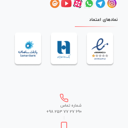
نمادهای اعتماد
شماره تماس
+98 253 77 27 690
|