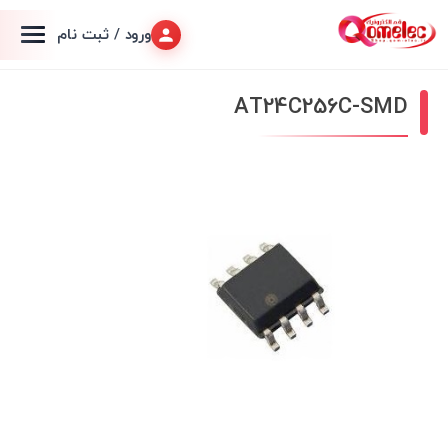
ورود / ثبت نام
AT24C256C-SMD