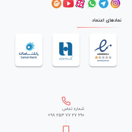
نمادهای اعتماد
شماره تماس
+98 253 77 27 690
|