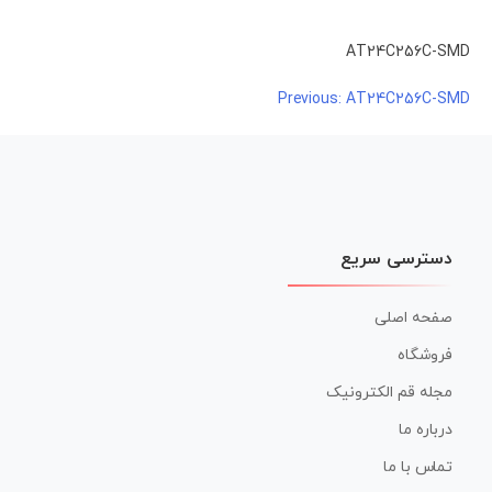
AT24C256C-SMD
راهبری
AT24C256C-SMD
Previous:
نوشته
دسترسی سریع
صفحه اصلی
فروشگاه
مجله قم الکترونیک
درباره ما
تماس با ما