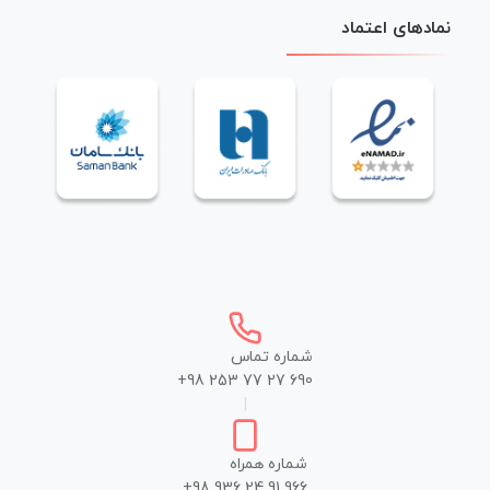
نمادهای اعتماد
شماره تماس
+98 253 77 27 690
|
شماره همراه
+98 936 24 91 966