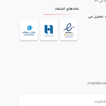
 20
نمادهای اعتماد
ه تعطیل می
mogtaba.sa
 شکایات