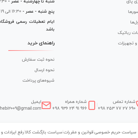
شنبه تا چهارشنبه - عصر -
16:30 الی
ی پای
پنج شنبه - عصر -
16:30 الی 19
ورها
ایام تعطیلات رسمی فروشگا
ل‌ها
باشد
ات رباتیک
راهنمای خرید
ر و تجهیزات
نحوه ثبت سفارش
نحوه ارسال
شیوه‌های پرداخت
شماره تماس
شماره همراه
ایمیل
|
|
hebi2009@gmail.com
+98 936 24 91 966
+98 253 77 27 690
سیاست حریم خصوصی
|
قوانین و مقررات
|
سیاست بازگشت کالا
|
رفع ایرادات و