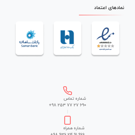
نمادهای اعتماد
شماره تماس
+98 253 77 27 690
|
شماره همراه
+98 936 24 91 966