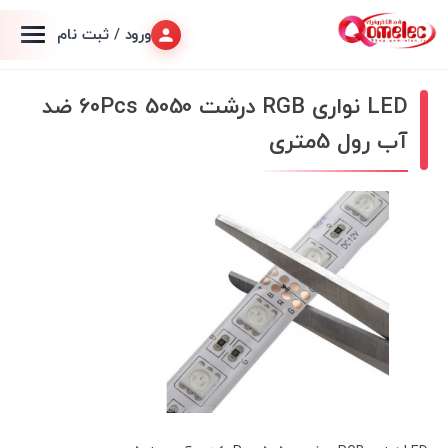
ورود / ثبت نام
LED نواری RGB درشت 5050 60Pcs ضد
آب رول 5متری