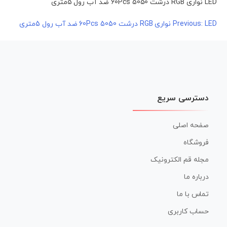
LED نواری RGB درشت 5050 60Pcs ضد آب رول 5متری
LED نواری RGB درشت 5050 60Pcs ضد آب رول 5متری
راهبری
Previous:
نوشته
دسترسی سریع
صفحه اصلی
فروشگاه
مجله قم الکترونیک
درباره ما
تماس با ما
حساب کاربری