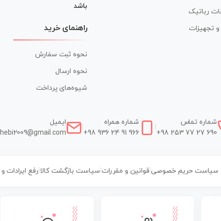
باشد
ات رباتیک
راهنمای خرید
ر و تجهیزات
نحوه ثبت سفارش
نحوه ارسال
شیوه‌های پرداخت
شماره تماس
شماره همراه
ایمیل
|
|
hebi2009@gmail.com
+98 936 24 91 966
+98 253 77 27 690
سیاست حریم خصوصی
|
قوانین و مقررات
|
سیاست بازگشت کالا
|
رفع ایرادات و