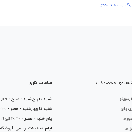
ساعات کاری
ه‌بندی محصولات
آردوینو
شنبه تا پنج‌شنبه - صبح -
۹ الی ۱۳
شنبه تا چهارشنبه - عصر -
16:30 الی
ی پای
پنج شنبه - عصر -
16:30 الی 19
ورها
ایام تعطیلات رسمی فروشگا
ل‌ها