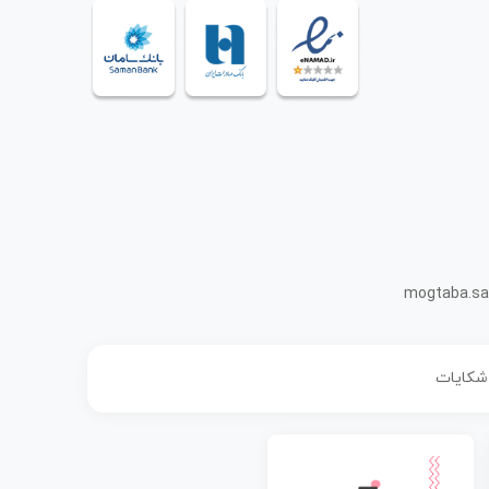
mogtaba.sa
 شکایات