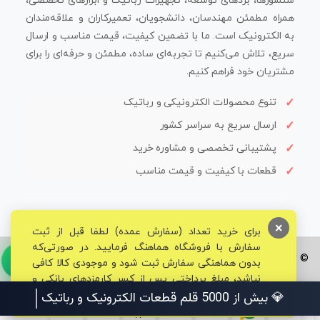
سنسورها، بردهای توسعه، تجهیزات رباتیک و ابزارهای تخصصی،
همراه مطمئن مهندسان، دانشجویان، تعمیرکاران و علاقه‌مندان
به الکترونیک است. ما با تضمین کیفیت، قیمت مناسب و ارسال
سریع، تلاش می‌کنیم تا تجربه‌ای ساده، مطمئن و حرفه‌ای را برای
مشتریان خود فراهم کنیم.
تنوع محصولات الکترونیکی و رباتیک
ارسال سریع به سراسر کشور
پشتیبانی تخصصی و مشاوره خرید
قطعات با کیفیت و قیمت مناسب
×
برای خرید تعداد (سفارش عمده) لطفا قبل از ثبت
سفارش با فروشگاه هماهنگ فرمایید. در صورتی‌که
© تمامی حقوق برای فروشگاه تخصصی قم الکترونیک محفوظ می‌باشد.
بدون هماهنگی سفارش ثبت شود و موجودی کالا کافی
نباشد، مبلغ پرداختی پس از کسر کارمزدهای بانکی و
مالیاتی به حساب شما بازگشت داده خواهد شد.
💎 بیش از 5000 قلم قطعات الکترونیک و رباتیک