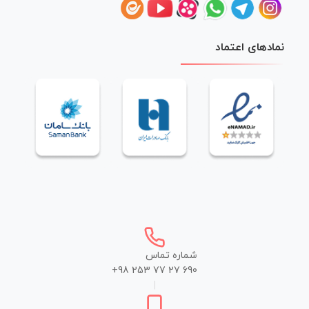
نمادهای اعتماد
شماره تماس
+98 253 77 27 690
|