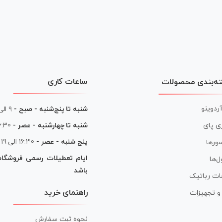
ساعات کاری
ه‌بندی محصولات
آردوینو
شنبه تا پنج‌شنبه - صبح -
۹ الی ۱۳
شنبه تا چهارشنبه - عصر -
16:30 الی
ی پای
پنج شنبه - عصر -
16:30 الی 19
ورها
ایام تعطیلات رسمی فروشگا
ل‌ها
باشد
ات رباتیک
راهنمای خرید
ر و تجهیزات
نحوه ثبت سفارش