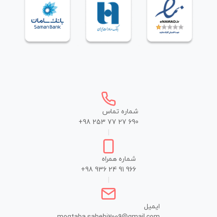
شماره تماس
+98 253 77 27 690
|
شماره همراه
+98 936 24 91 966
|
ایمیل