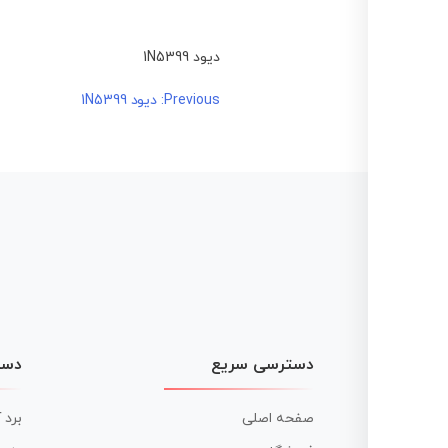
دیود 1N5399
راهبری
Previous:
دیود 1N5399
نوشته
دسترسی سریع
دست
صفحه اصلی
برد 