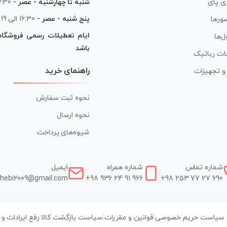
شنبه تا چهارشنبه - عصر -
16:30 الی
ی پای
پنج شنبه - عصر -
16:30 الی 19
ورها
ایام تعطیلات رسمی فروشگا
ل‌ها
باشد
ات رباتیک
راهنمای خرید
ر و تجهیزات
نحوه ثبت سفارش
نحوه ارسال
شیوه‌های پرداخت
شماره تماس
شماره همراه
ایمیل
|
|
hebi2009@gmail.com
+98 936 24 91 966
+98 253 77 27 690
سیاست حریم خصوصی
|
قوانین و مقررات
|
سیاست بازگشت کالا
|
رفع ایرادات و