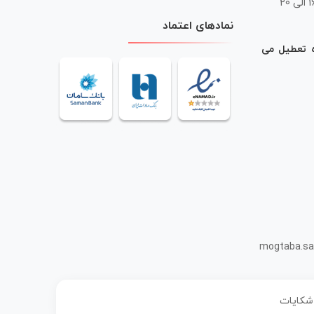
 20
نمادهای اعتماد
ه تعطیل می
mogtaba.sa
 شکایات