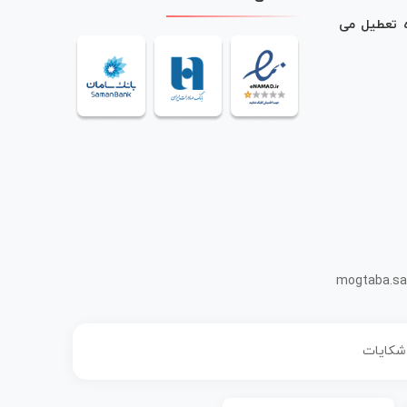
ه تعطیل می
mogtaba.sa
 شکایات