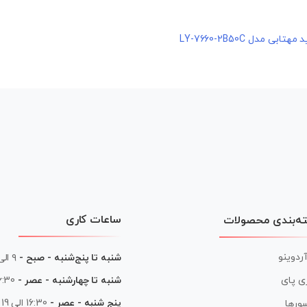
ساعات کاری
ه‌بندی محصولات
آردوینو
شنبه تا پنج‌شنبه - صبح -
۹ الی ۱۳
شنبه تا چهارشنبه - عصر -
16:30 الی
ی پای
پنج شنبه - عصر -
16:30 الی 19
ورها