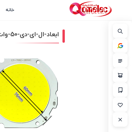
خانه
ابعاد-ال-ای-دی-50-وات-COB-سفید-مهتابی-مدل-LY-7660-2B50C