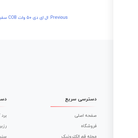
راهبری
Previous:
ال ای دی ۵۰ وات COB سفید مهتابی مدل LY-7660-2B50C
نوشته
دسترسی سریع
دست
صفحه اصلی
برد 
فروشگاه
رزبر
مجله قم الکترونیک
سنس