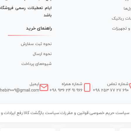
ایام تعطیلات رسمی فروشگا
ل‌ها
باشد
ات رباتیک
راهنمای خرید
ر و تجهیزات
نحوه ثبت سفارش
نحوه ارسال
شیوه‌های پرداخت
شماره تماس
شماره همراه
ایمیل
|
|
hebi2009@gmail.com
+98 936 24 91 966
+98 253 77 27 690
سیاست حریم خصوصی
|
قوانین و مقررات
|
سیاست بازگشت کالا
|
رفع ایرادات و