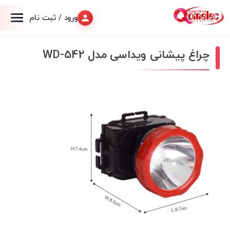
ورود / ثبت نام
چراغ پیشانی ویداسی مدل WD-542