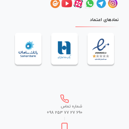
نمادهای اعتماد
شماره تماس
+98 253 77 27 690
|