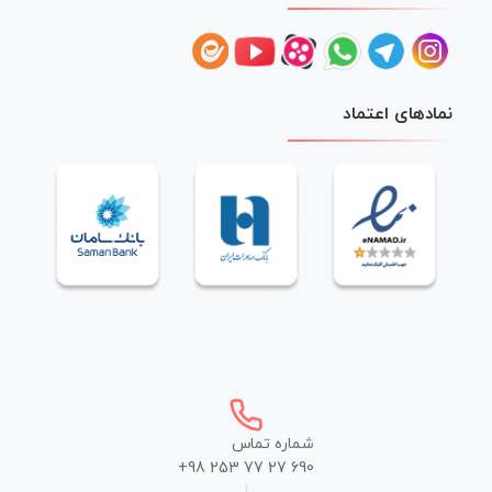
نمادهای اعتماد
شماره تماس
+98 253 77 27 690