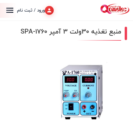
ورود / ثبت نام
منبع تغذیه 30ولت 3 آمپر SPA-1760