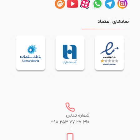
نمادهای اعتماد
شماره تماس
+98 253 77 27 690
|