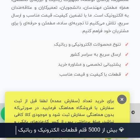
همراه مطمئن مهندسان، دانشجویان، تعمیرکاران و علاقه‌مندان
به الکترونیک است. ما با تضمین کیفیت، قیمت مناسب و ارسال
سریع، تلاش می‌کنیم تا تجربه‌ای ساده، مطمئن و حرفه‌ای را برای
مشتریان خود فراهم کنیم.
تنوع محصولات الکترونیکی و رباتیک
ارسال سریع به سراسر کشور
پشتیبانی تخصصی و مشاوره خرید
قطعات با کیفیت و قیمت مناسب
×
برای خرید تعداد (سفارش عمده) لطفا قبل از ثبت
سفارش با فروشگاه هماهنگ فرمایید. در صورتی‌که
© تمامی حقوق برای فروشگاه تخصصی قم الکترونیک محفوظ می‌باشد.
بدون هماهنگی سفارش ثبت شود و موجودی کالا کافی
نباشد، مبلغ پرداختی پس از کسر کارمزدهای بانکی و
مالیاتی به حساب شما بازگشت داده خواهد شد.
💎 بیش از 5000 قلم قطعات الکترونیک و رباتیک