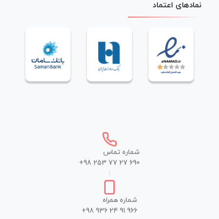
نمادهای اعتماد
شماره تماس
+98 253 77 27 690
|
شماره همراه
+98 936 24 91 966