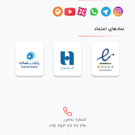
نمادهای اعتماد
شماره تماس
+98 253 77 27 690
|