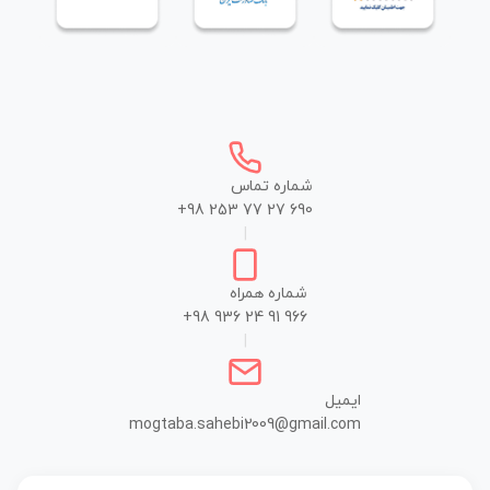
شماره تماس
+98 253 77 27 690
|
شماره همراه
+98 936 24 91 966
|
ایمیل
mogtaba.sahebi2009@gmail.com