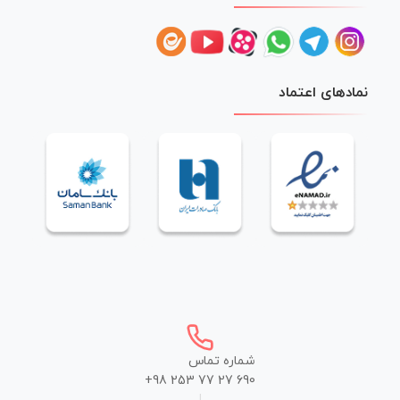
نمادهای اعتماد
شماره تماس
+98 253 77 27 690