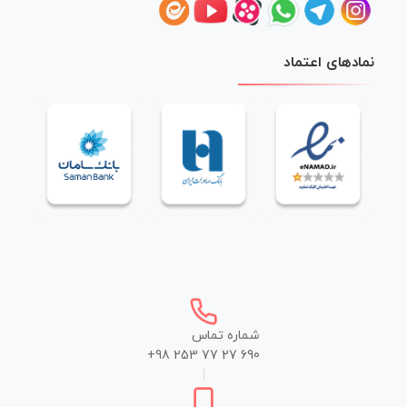
نمادهای اعتماد
شماره تماس
+98 253 77 27 690
|