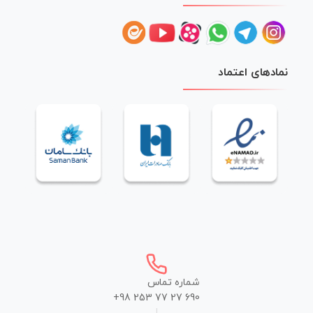
نمادهای اعتماد
شماره تماس
+98 253 77 27 690