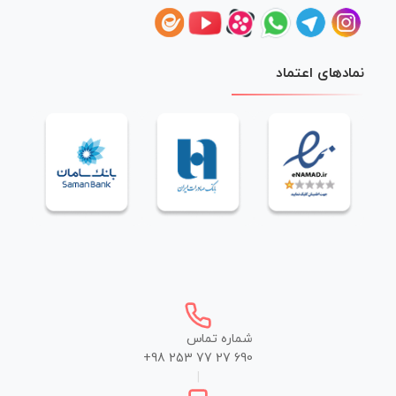
نمادهای اعتماد
شماره تماس
+98 253 77 27 690
|