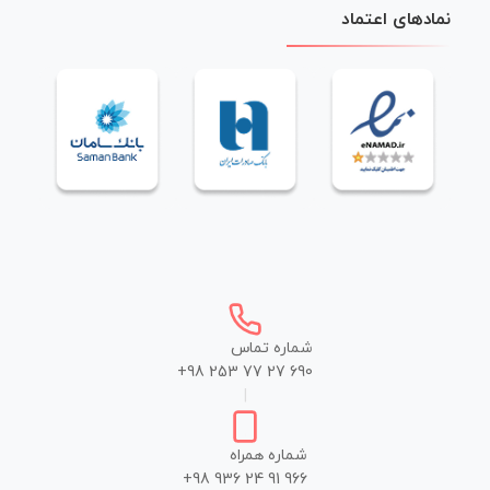
نمادهای اعتماد
شماره تماس
+98 253 77 27 690
|
شماره همراه
+98 936 24 91 966