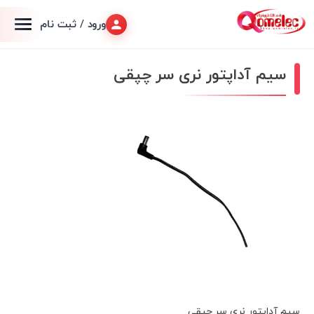
ورود / ثبت نام
سیم آداپتور نری سر چپقی
سیم آداپتور نری سر چپقی