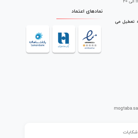
 20
نمادهای اعتماد
ه تعطیل می
mogtaba.sa
 شکایات