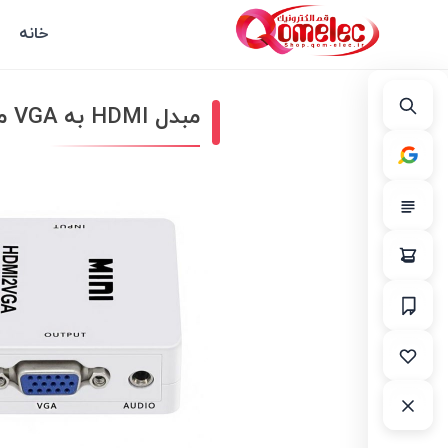
خانه
مبدل HDMI به VGA مدل Mini +خروجی صدا