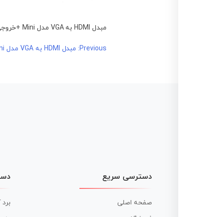
مبدل HDMI به VGA مدل Mini +خروجی صدا
راهبری
Previous:
مبدل HDMI به VGA مدل Mini +خروجی صدا
نوشته
دسترسی سریع
دست
صفحه اصلی
برد 