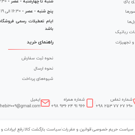
شنبه تا چهارشنبه - عصر -
16:30 الی
ی پای
پنج شنبه - عصر -
16:30 الی 19
ورها
ایام تعطیلات رسمی فروشگا
ل‌ها
باشد
ات رباتیک
راهنمای خرید
ر و تجهیزات
نحوه ثبت سفارش
نحوه ارسال
شیوه‌های پرداخت
شماره تماس
شماره همراه
ایمیل
|
|
hebi2009@gmail.com
+98 936 24 91 966
+98 253 77 27 690
سیاست حریم خصوصی
|
قوانین و مقررات
|
سیاست بازگشت کالا
|
رفع ایرادات و