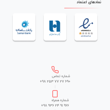
نمادهای اعتماد
شماره تماس
+98 253 77 27 690
|
شماره همراه
+98 936 24 91 966