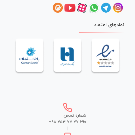
نمادهای اعتماد
شماره تماس
+98 253 77 27 690
|