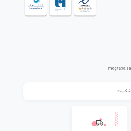
mogtaba.sa
 شکایات