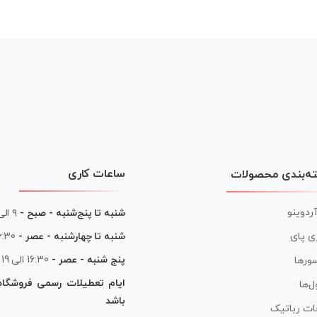
ساعات کاری
ه‌بندی محصولات
آردوینو
شنبه تا پنج‌شنبه - صبح -
۹ الی ۱۳
شنبه تا چهارشنبه - عصر -
16:30 الی
ی پای
پنج شنبه - عصر -
16:30 الی 19
ورها
ایام تعطیلات رسمی فروشگا
ل‌ها
باشد
ات رباتیک