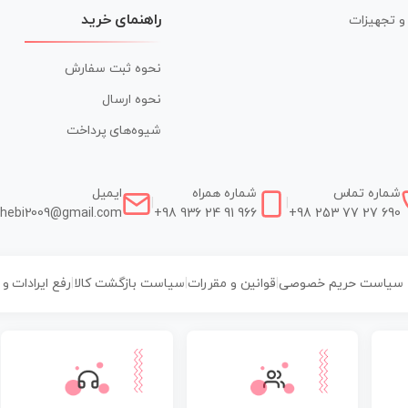
راهنمای خرید
ر و تجهیزات
نحوه ثبت سفارش
نحوه ارسال
شیوه‌های پرداخت
شماره تماس
شماره همراه
ایمیل
|
|
hebi2009@gmail.com
+98 936 24 91 966
+98 253 77 27 690
سیاست حریم خصوصی
|
قوانین و مقررات
|
سیاست بازگشت کالا
|
رفع ایرادات و