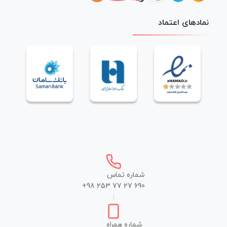
نمادهای اعتماد
شماره تماس
+98 253 77 27 690
|
شماره همراه