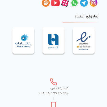
نمادهای اعتماد
شماره تماس
+98 253 77 27 690
|