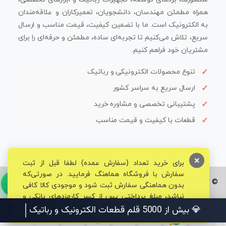
همراه مطمئن مهندسان، دانشجویان، تعمیرکاران و علاقه‌مندان
به الکترونیک است. ما با تضمین کیفیت، قیمت مناسب و ارسال
سریع، تلاش می‌کنیم تا تجربه‌ای ساده، مطمئن و حرفه‌ای را برای
مشتریان خود فراهم کنیم.
تنوع محصولات الکترونیکی و رباتیک
ارسال سریع به سراسر کشور
پشتیبانی تخصصی و مشاوره خرید
قطعات با کیفیت و قیمت مناسب
×
برای خرید تعداد (سفارش عمده) لطفا قبل از ثبت
سفارش با فروشگاه هماهنگ فرمایید. در صورتی‌که
© تمامی حقوق برای فروشگاه تخصصی قم الکترونیک محفوظ می‌باشد.
بدون هماهنگی سفارش ثبت شود و موجودی کالا کافی
نباشد، مبلغ پرداختی پس از کسر کارمزدهای بانکی و
مالیاتی به حساب شما بازگشت داده خواهد شد.
💎 بیش از 5000 قلم قطعات الکترونیک و رباتیک