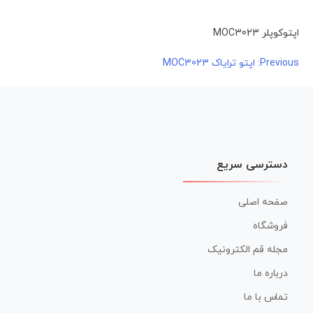
اپتوکوپلر MOC3023
راهبری
Previous:
اپتو ترایاک MOC3023
نوشته
دسترسی سریع
صفحه اصلی
فروشگاه
مجله قم الکترونیک
درباره ما
تماس با ما