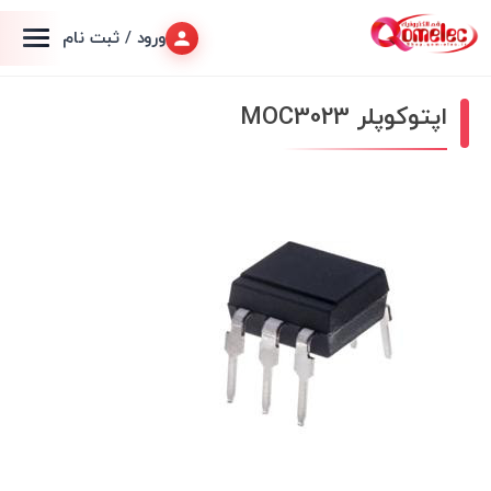
ورود / ثبت نام
اپتوکوپلر MOC3023