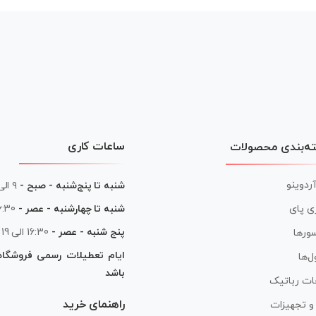
ساعات کاری
ه‌بندی محصولات
آردوینو
شنبه تا پنج‌شنبه - صبح -
۹ الی ۱۳
شنبه تا چهارشنبه - عصر -
16:30 الی
ی پای
پنج شنبه - عصر -
16:30 الی 19
ورها
ایام تعطیلات رسمی فروشگا
ل‌ها
باشد
ات رباتیک
راهنمای خرید
ر و تجهیزات