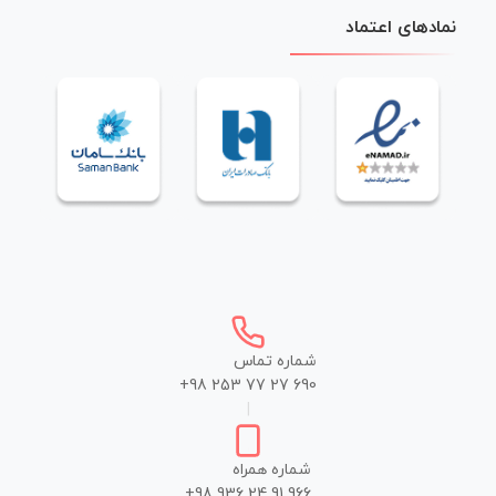
نمادهای اعتماد
شماره تماس
+98 253 77 27 690
|
شماره همراه
+98 936 24 91 966