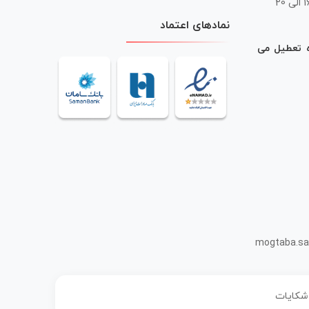
 20
نمادهای اعتماد
ه تعطیل می
mogtaba.sa
 شکایات