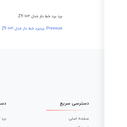
برد برد خط دار مدل ZY-102
راهبری
Previous:
بردبرد خط دار مدل ZY-102
نوشته
دسترسی سریع
دست
صفحه اصلی
برد 