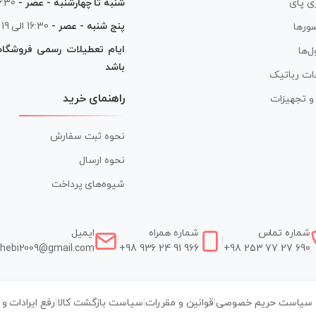
شنبه تا چهارشنبه - عصر -
16:30 الی
ی پای
پنج شنبه - عصر -
16:30 الی 19
ورها
ایام تعطیلات رسمی فروشگا
ل‌ها
باشد
ات رباتیک
راهنمای خرید
ر و تجهیزات
نحوه ثبت سفارش
نحوه ارسال
شیوه‌های پرداخت
شماره تماس
شماره همراه
ایمیل
|
|
hebi2009@gmail.com
+98 936 24 91 966
+98 253 77 27 690
سیاست حریم خصوصی
|
قوانین و مقررات
|
سیاست بازگشت کالا
|
رفع ایرادات و