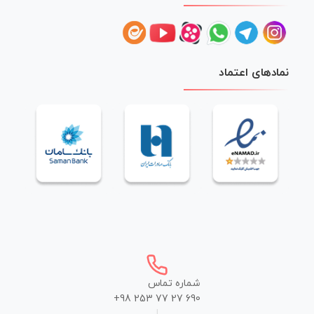
نمادهای اعتماد
شماره تماس
+98 253 77 27 690