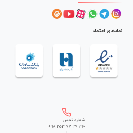
نمادهای اعتماد
شماره تماس
+98 253 77 27 690