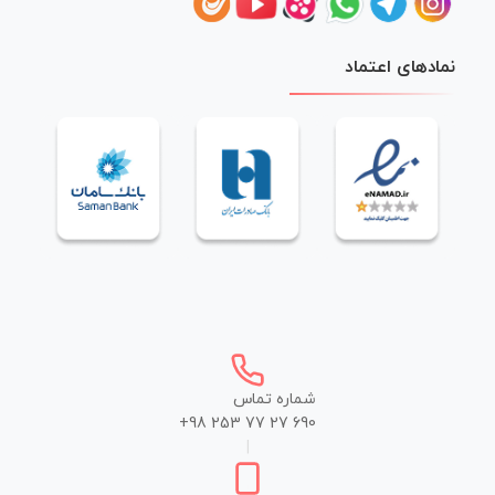
نمادهای اعتماد
شماره تماس
+98 253 77 27 690
|