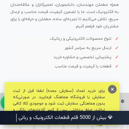
همراه مطمئن مهندسان، دانشجویان، تعمیرکاران و علاقه‌مندان
به الکترونیک است. ما با تضمین کیفیت، قیمت مناسب و ارسال
سریع، تلاش می‌کنیم تا تجربه‌ای ساده، مطمئن و حرفه‌ای را برای
مشتریان خود فراهم کنیم.
تنوع محصولات الکترونیکی و رباتیک
ارسال سریع به سراسر کشور
پشتیبانی تخصصی و مشاوره خرید
قطعات با کیفیت و قیمت مناسب
×
برای خرید تعداد (سفارش عمده) لطفا قبل از ثبت
سفارش با فروشگاه هماهنگ فرمایید. در صورتی‌که
© تمامی حقوق برای فروشگاه تخصصی قم الکترونیک محفوظ می‌باشد.
بدون هماهنگی سفارش ثبت شود و موجودی کالا کافی
نباشد، مبلغ پرداختی پس از کسر کارمزدهای بانکی و
مالیاتی به حساب شما بازگشت داده خواهد شد.
💎 بیش از 5000 قلم قطعات الکترونیک و رباتیک