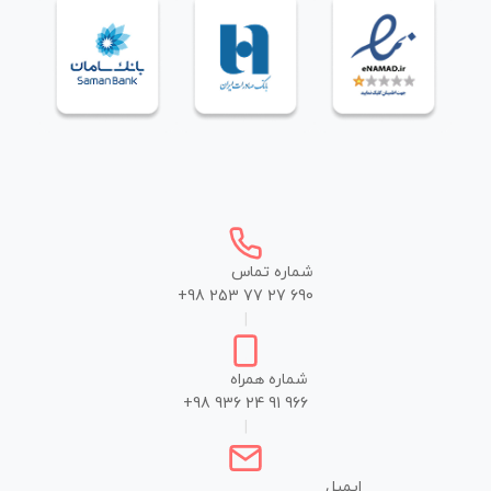
شماره تماس
+98 253 77 27 690
|
شماره همراه
+98 936 24 91 966
|
ایمیل