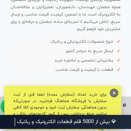
همراه مطمئن مهندسان، دانشجویان، تعمیرکاران و علاقه‌مندان
به الکترونیک است. ما با تضمین کیفیت، قیمت مناسب و ارسال
سریع، تلاش می‌کنیم تا تجربه‌ای ساده، مطمئن و حرفه‌ای را برای
مشتریان خود فراهم کنیم.
تنوع محصولات الکترونیکی و رباتیک
ارسال سریع به سراسر کشور
پشتیبانی تخصصی و مشاوره خرید
قطعات با کیفیت و قیمت مناسب
×
برای خرید تعداد (سفارش عمده) لطفا قبل از ثبت
سفارش با فروشگاه هماهنگ فرمایید. در صورتی‌که
© تمامی حقوق برای فروشگاه تخصصی قم الکترونیک محفوظ می‌باشد.
بدون هماهنگی سفارش ثبت شود و موجودی کالا کافی
نباشد، مبلغ پرداختی پس از کسر کارمزدهای بانکی و
مالیاتی به حساب شما بازگشت داده خواهد شد.
💎 بیش از 5000 قلم قطعات الکترونیک و رباتیک