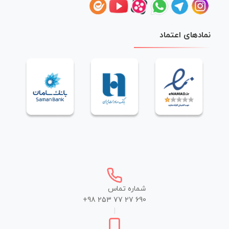
نمادهای اعتماد
شماره تماس
+98 253 77 27 690
|