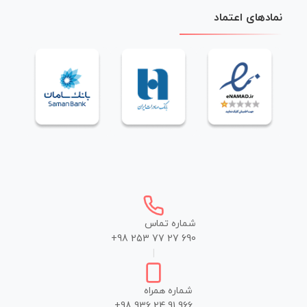
نمادهای اعتماد
شماره تماس
+98 253 77 27 690
|
شماره همراه
+98 936 24 91 966