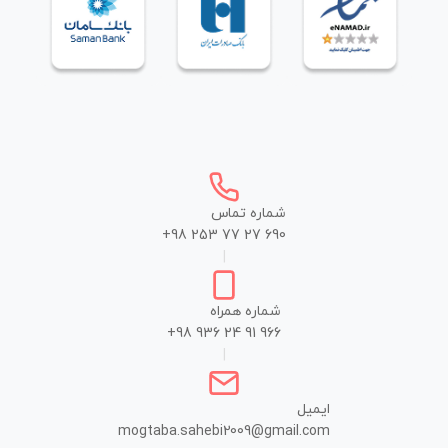
شماره تماس
+98 253 77 27 690
|
شماره همراه
+98 936 24 91 966
|
ایمیل
mogtaba.sahebi2009@gmail.com