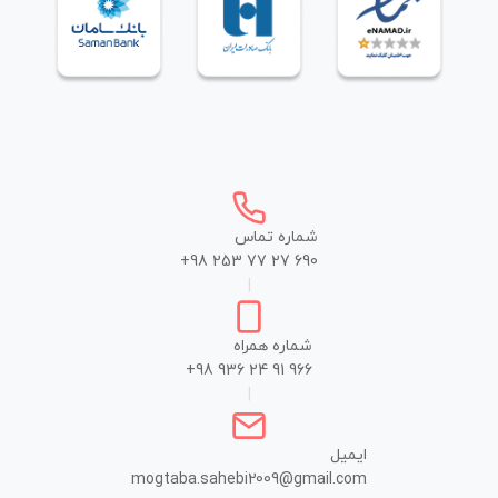
شماره تماس
+98 253 77 27 690
|
شماره همراه
+98 936 24 91 966
|
ایمیل
mogtaba.sahebi2009@gmail.com