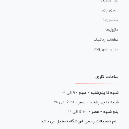
برد آردوینو
رزبری پای
سنسورها
ماژول‌ها
قطعات رباتیک
ابزار و تجهیزات
ساعات کاری
شنبه تا پنج‌شنبه - صبح -
۹ الی ۱۳
شنبه تا چهارشنبه - عصر -
16:30 الی 20
پنج شنبه - عصر -
16:30 الی 19
ایام تعطیلات رسمی فروشگاه تعطیل می باشد