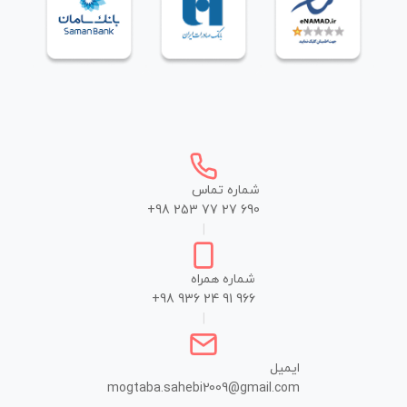
شماره تماس
+98 253 77 27 690
|
شماره همراه
+98 936 24 91 966
|
ایمیل
mogtaba.sahebi2009@gmail.com