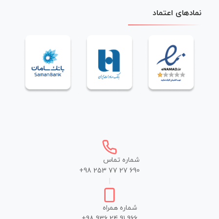
نمادهای اعتماد
شماره تماس
+98 253 77 27 690
|
شماره همراه
+98 936 24 91 966