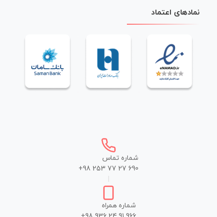
نمادهای اعتماد
شماره تماس
+98 253 77 27 690
|
شماره همراه
+98 936 24 91 966